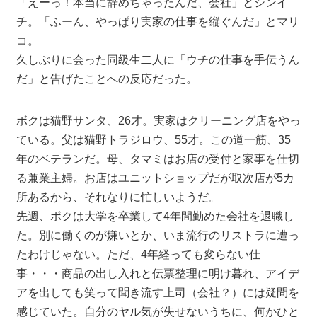
「えーっ！本当に辞めちゃったんだ、会社」とシンイ
チ。「ふーん、やっぱり実家の仕事を縦ぐんだ」とマリ
コ。
久しぶりに会った同級生二人に「ウチの仕事を手伝うん
だ」と告げたことへの反応だった。
ボクは猫野サンタ、26才。実家はクリーニング店をやっ
ている。父は猫野トラジロウ、55才。この道一筋、35
年のベテランだ。母、タマミはお店の受付と家事を仕切
る兼業主婦。お店はユニットショップだが取次店が5カ
所あるから、それなりに忙しいようだ。
先週、ボクは大学を卒業して4年間勤めた会社を退職し
た。別に働くのが嫌いとか、いま流行のリストラに遭っ
たわけじゃない。ただ、4年経っても変らない仕
事・・・商品の出し入れと伝票整理に明け暮れ、アイデ
アを出しても笑って聞き流す上司（会社？）には疑問を
感じていた。自分のヤル気が失せないうちに、何かひと