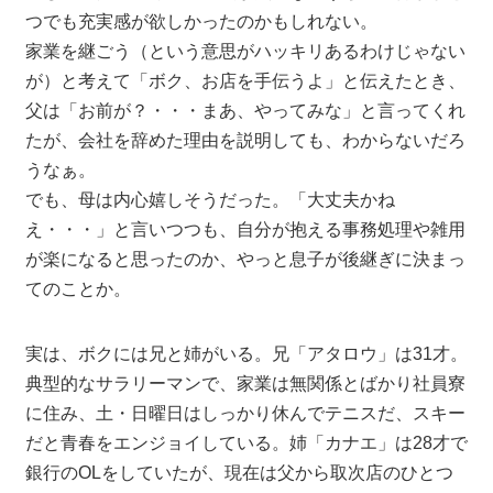
つでも充実感が欲しかったのかもしれない。
家業を継ごう（という意思がハッキリあるわけじゃない
が）と考えて「ボク、お店を手伝うよ」と伝えたとき、
父は「お前が？・・・まあ、やってみな」と言ってくれ
たが、会社を辞めた理由を説明しても、わからないだろ
うなぁ。
でも、母は内心嬉しそうだった。「大丈夫かね
え・・・」と言いつつも、自分が抱える事務処理や雑用
が楽になると思ったのか、やっと息子が後継ぎに決まっ
てのことか。
実は、ボクには兄と姉がいる。兄「アタロウ」は31才。
典型的なサラリーマンで、家業は無関係とばかり社員寮
に住み、土・日曜日はしっかり休んでテニスだ、スキー
だと青春をエンジョイしている。姉「カナエ」は28才で
銀行のOLをしていたが、現在は父から取次店のひとつ