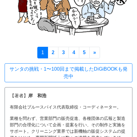
(current)
Next
1
2
3
4
5
»
サンタの挑戦・1〜100回まで掲載したDiGiBOOKも発
売中
【著者】
岸 和浩
有限会社ブルースパイス代表取締役・コーディネーター。
業種を問わず、営業部門の販売促進、各種団体の広報と製造
部門の合理化について企画・提案を行い、その制作と実施を
サポート。クリーニング業界では新機軸の販促システムの提