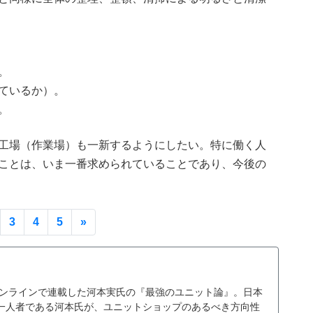
。
ているか）。
。
工場（作業場）も一新するようにしたい。特に働く人
ことは、いま一番求められていることであり、今後の
t)
Next
3
4
5
»
ングオンラインで連載した河本実氏の『最強のユニット論』。日本
一人者である河本氏が、ユニットショップのあるべき方向性