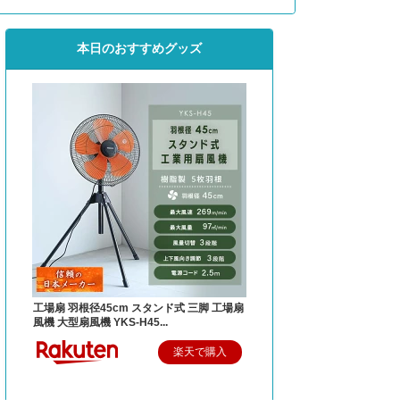
本日のおすすめグッズ
工場扇 羽根径45cm スタンド式 三脚 工場扇
風機 大型扇風機 YKS-H45...
楽天で購入