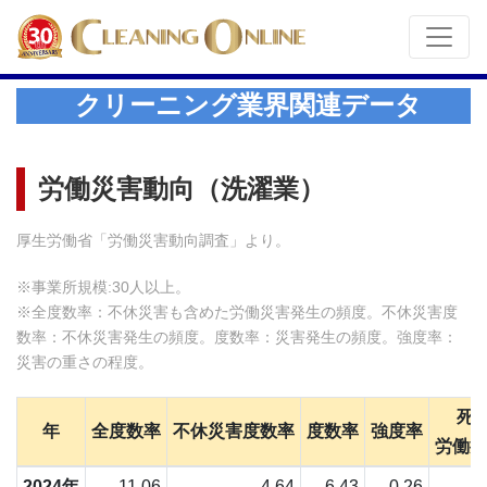
クリーニング業界関連データ
労働災害動向（洗濯業）
厚生労働省「労働災害動向調査」より。
※事業所規模:30人以上。
※全度数率：不休災害も含めた労働災害発生の頻度。不休災害度
数率：不休災害発生の頻度。度数率：災害発生の頻度。強度率：
災害の重さの程度。
死
年
全度数率
不休災害度数率
度数率
強度率
労働損
2024年
11.06
4.64
6.43
0,26