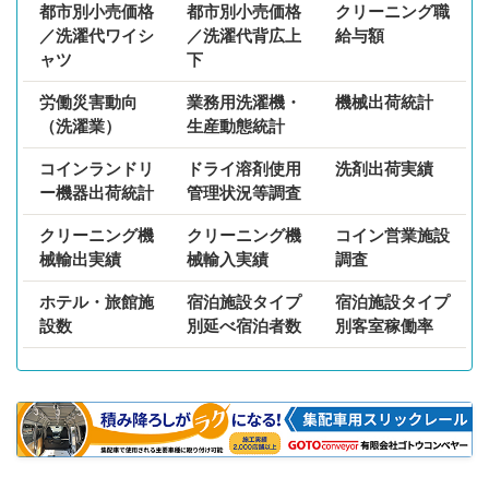
都市別小売価格
都市別小売価格
クリーニング職
／洗濯代ワイシ
／洗濯代背広上
給与額
ャツ
下
労働災害動向
業務用洗濯機・
機械出荷統計
（洗濯業）
生産動態統計
コインランドリ
ドライ溶剤使用
洗剤出荷実績
ー機器出荷統計
管理状況等調査
クリーニング機
クリーニング機
コイン営業施設
械輸出実績
械輸入実績
調査
ホテル・旅館施
宿泊施設タイプ
宿泊施設タイプ
設数
別延べ宿泊者数
別客室稼働率