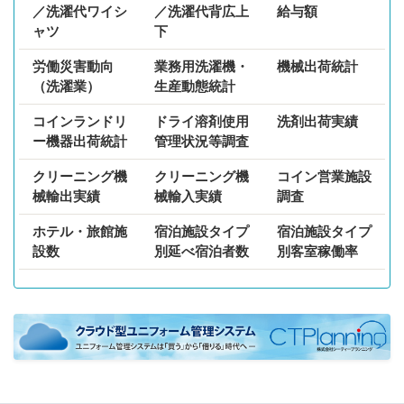
／洗濯代ワイシ
／洗濯代背広上
給与額
ャツ
下
労働災害動向
業務用洗濯機・
機械出荷統計
（洗濯業）
生産動態統計
コインランドリ
ドライ溶剤使用
洗剤出荷実績
ー機器出荷統計
管理状況等調査
クリーニング機
クリーニング機
コイン営業施設
械輸出実績
械輸入実績
調査
ホテル・旅館施
宿泊施設タイプ
宿泊施設タイプ
設数
別延べ宿泊者数
別客室稼働率