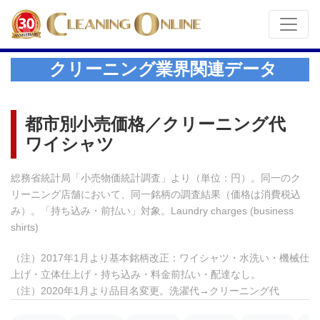
クリーニング業界関連データ
都市別小売価格／クリーニング代
ワイシャツ
総務省統計局「小売物価統計調査」より（単位：円）。同一のク
リーニング店舗において、同一銘柄の調査結果（価格は消費税込
み）。「持ち込み・前払い」対象。Laundry charges (business
shirts)
（注）2017年1月より基本銘柄改正：ワイシャツ・水洗い・機械仕
上げ・立体仕上げ・持ち込み・料金前払い・配達なし。
（注）2020年1月より品目名変更。洗濯代→クリーニング代