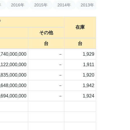
年
2016年
2015年
2014年
2013年
2012年
2
荷
在庫
その他
台
台
,740,000,000
－
1,929
,122,000,000
－
1,911
,835,000,000
－
1,920
,648,000,000
－
1,942
,694,000,000
－
1,924