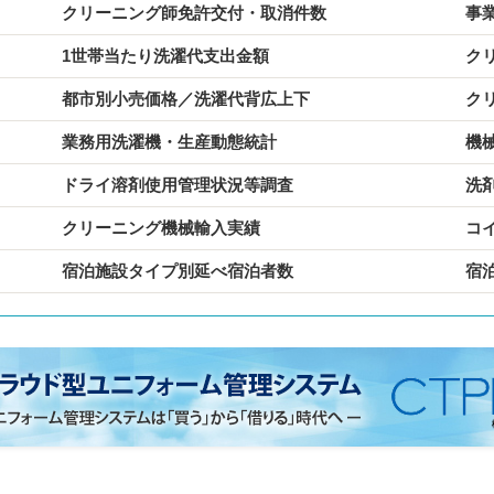
クリーニング師免許交付・取消件数
事
1世帯当たり洗濯代支出金額
ク
都市別小売価格／洗濯代背広上下
ク
業務用洗濯機・生産動態統計
機
ドライ溶剤使用管理状況等調査
洗
クリーニング機械輸入実績
コ
宿泊施設タイプ別延べ宿泊者数
宿